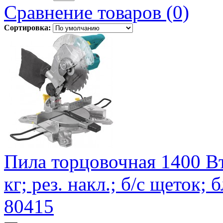
Сравнение товаров (0)
Сортировка:
Пила торцовочная 1400 Вт
кг; рез. накл.; б/с щеток; 
80415