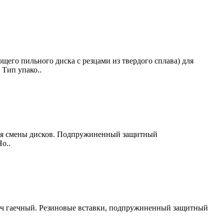
его пильного диска с резцами из твердого сплава) для
Тип упако..
для смены дисков. Подпружиненный защитный
о..
 ключ гаечный. Резиновые вставки, подпружиненный защитный