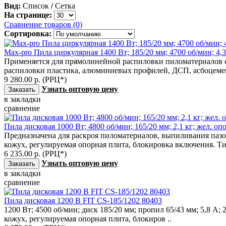
Вид:
Список
/
Сетка
На странице:
Сравнение товаров (0)
Сортировка:
Max-pro Пила циркулярная 1400 Вт; 185/20 мм; 4700 об/мин; 4,3 
Применяется для прямолинейной распиловки пиломатериалов с т
распиловки пластика, алюминиевых профилей, ДСП, асбоцемен
9 280.00 р. (РРЦ*)
Узнать оптовую цену
в закладки
сравнение
Пила дисковая 1000 Вт; 4800 об/мин; 165/20 мм; 2,1 кг; жел. опо
Предназначена для раскроя пиломатериалов, выпиливания паз
кожух, регулируемая опорная плита, блокировка включения. Тип
6 235.00 р. (РРЦ*)
Узнать оптовую цену
в закладки
сравнение
Пила дисковая 1200 В FIT CS-185/1202 80403
1200 Вт; 4500 об/мин; диск 185/20 мм; пропил 65/43 мм; 5,8 
кожух, регулируемая опорная плита, блокиров ..