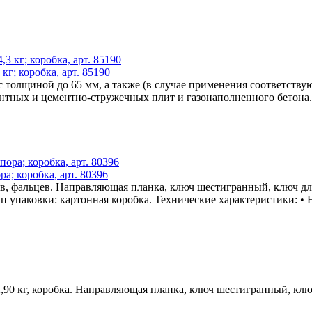
кг; коробка, арт. 85190
олщиной до 65 мм, а также (в случае применения соответствующ
тных и цементно-стружечных плит и газонаполненного бетона. 
ра; коробка, арт. 80396
ов, фальцев. Направляющая планка, ключ шестигранный, ключ 
 упаковки: картонная коробка. Технические характеристики: • Н
А; 2,90 кг, коробка. Направляющая планка, ключ шестигранный,